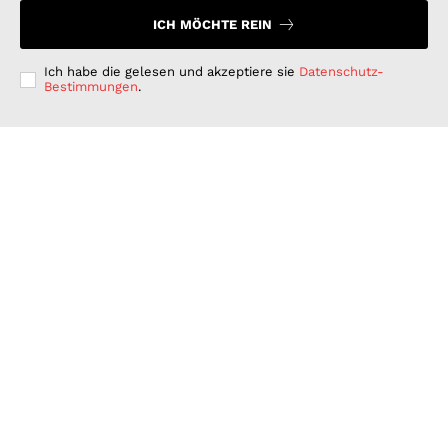
ICH MÖCHTE REIN
Ich habe die gelesen und akzeptiere sie
Datenschutz-
Bestimmungen
.
Langfristig denken, kurzfristig handeln: Warum
deutsche Unternehmen bei der ESG-Umsetzung hinter
ihren Möglichkeiten zurückbleiben
GESCHÄFT & DIENSTLEISTUNGEN
Juli 15, 2026
Wenn Strom plötzlich Wälder rettet: PLAN-B NET
ZERO wird erster B2B Rewilding-Partner von Planet
Wild
WISSENSCHAFT UND TECHNIK
Juni 15, 2026
Was Kunden unter fairen Stromverträgen verstehen:
Wie PLAN-B NET ZERO darauf reagiert
FINANZEN UND VERTRAG
Juni 15, 2026
© 2026 Nachrichten Morgen. Alle Rechte vorbehalten.