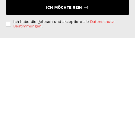
ICH MÖCHTE REIN
Ich habe die gelesen und akzeptiere sie
Datenschutz-
Bestimmungen
.
Langfristig denken, kurzfristig handeln: Warum
deutsche Unternehmen bei der ESG-Umsetzung hinter
ihren Möglichkeiten zurückbleiben
GESCHÄFT & DIENSTLEISTUNGEN
Juli 15, 2026
Wenn Strom plötzlich Wälder rettet: PLAN-B NET
ZERO wird erster B2B Rewilding-Partner von Planet
Wild
WISSENSCHAFT UND TECHNIK
Juni 15, 2026
Was Kunden unter fairen Stromverträgen verstehen:
Wie PLAN-B NET ZERO darauf reagiert
FINANZEN UND VERTRAG
Juni 15, 2026
© 2026 Nachrichten Morgen. Alle Rechte vorbehalten.