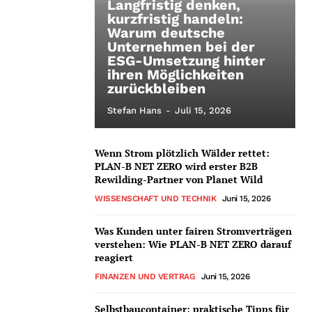
Langfristig denken,
kurzfristig handeln:
Warum deutsche
Unternehmen bei der
ESG-Umsetzung hinter
ihren Möglichkeiten
zurückbleiben
Stefan Hans
-
Juli 15, 2026
Wenn Strom plötzlich Wälder rettet:
PLAN-B NET ZERO wird erster B2B
Rewilding-Partner von Planet Wild
WISSENSCHAFT UND TECHNIK
Juni 15, 2026
Was Kunden unter fairen Stromverträgen
verstehen: Wie PLAN-B NET ZERO darauf
reagiert
FINANZEN UND VERTRAG
Juni 15, 2026
Selbstbaucontainer: praktische Tipps für