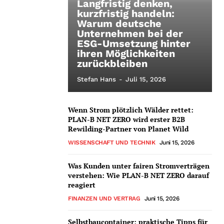
Langfristig denken,
kurzfristig handeln:
Warum deutsche
Unternehmen bei der
ESG-Umsetzung hinter
ihren Möglichkeiten
zurückbleiben
Stefan Hans
-
Juli 15, 2026
Wenn Strom plötzlich Wälder rettet:
PLAN-B NET ZERO wird erster B2B
Rewilding-Partner von Planet Wild
WISSENSCHAFT UND TECHNIK
Juni 15, 2026
Was Kunden unter fairen Stromverträgen
verstehen: Wie PLAN-B NET ZERO darauf
reagiert
FINANZEN UND VERTRAG
Juni 15, 2026
Selbstbaucontainer: praktische Tipps für