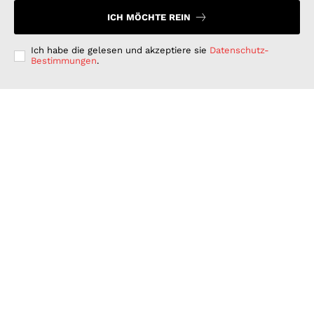
ICH MÖCHTE REIN
Ich habe die gelesen und akzeptiere sie
Datenschutz-
Bestimmungen
.
Langfristig denken, kurzfristig handeln: Warum
deutsche Unternehmen bei der ESG-Umsetzung hinter
ihren Möglichkeiten zurückbleiben
GESCHÄFT & DIENSTLEISTUNGEN
Juli 15, 2026
Wenn Strom plötzlich Wälder rettet: PLAN-B NET
ZERO wird erster B2B Rewilding-Partner von Planet
Wild
WISSENSCHAFT UND TECHNIK
Juni 15, 2026
Was Kunden unter fairen Stromverträgen verstehen:
Wie PLAN-B NET ZERO darauf reagiert
FINANZEN UND VERTRAG
Juni 15, 2026
© 2026 Nachrichten Morgen. Alle Rechte vorbehalten.