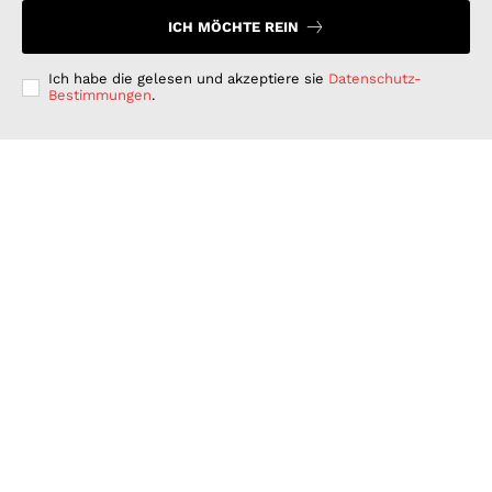
ICH MÖCHTE REIN
Ich habe die gelesen und akzeptiere sie
Datenschutz-
Bestimmungen
.
Langfristig denken, kurzfristig handeln: Warum
deutsche Unternehmen bei der ESG-Umsetzung hinter
ihren Möglichkeiten zurückbleiben
GESCHÄFT & DIENSTLEISTUNGEN
Juli 15, 2026
Wenn Strom plötzlich Wälder rettet: PLAN-B NET
ZERO wird erster B2B Rewilding-Partner von Planet
Wild
WISSENSCHAFT UND TECHNIK
Juni 15, 2026
Was Kunden unter fairen Stromverträgen verstehen:
Wie PLAN-B NET ZERO darauf reagiert
FINANZEN UND VERTRAG
Juni 15, 2026
© 2026 Nachrichten Morgen. Alle Rechte vorbehalten.