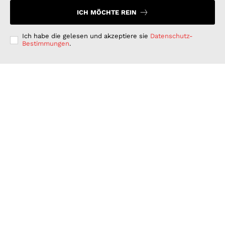
ICH MÖCHTE REIN
Ich habe die gelesen und akzeptiere sie
Datenschutz-
Bestimmungen
.
Langfristig denken, kurzfristig handeln: Warum
deutsche Unternehmen bei der ESG-Umsetzung hinter
ihren Möglichkeiten zurückbleiben
GESCHÄFT & DIENSTLEISTUNGEN
Juli 15, 2026
Wenn Strom plötzlich Wälder rettet: PLAN-B NET
ZERO wird erster B2B Rewilding-Partner von Planet
Wild
WISSENSCHAFT UND TECHNIK
Juni 15, 2026
Was Kunden unter fairen Stromverträgen verstehen:
Wie PLAN-B NET ZERO darauf reagiert
FINANZEN UND VERTRAG
Juni 15, 2026
© 2026 Nachrichten Morgen. Alle Rechte vorbehalten.