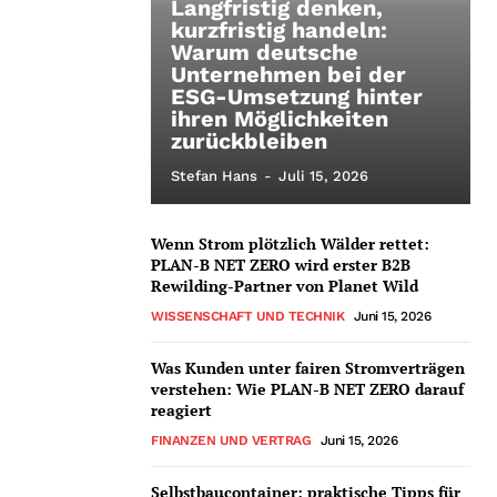
Langfristig denken,
kurzfristig handeln:
Warum deutsche
Unternehmen bei der
ESG-Umsetzung hinter
ihren Möglichkeiten
zurückbleiben
Stefan Hans
-
Juli 15, 2026
Wenn Strom plötzlich Wälder rettet:
PLAN-B NET ZERO wird erster B2B
Rewilding-Partner von Planet Wild
WISSENSCHAFT UND TECHNIK
Juni 15, 2026
Was Kunden unter fairen Stromverträgen
verstehen: Wie PLAN-B NET ZERO darauf
reagiert
FINANZEN UND VERTRAG
Juni 15, 2026
Selbstbaucontainer: praktische Tipps für