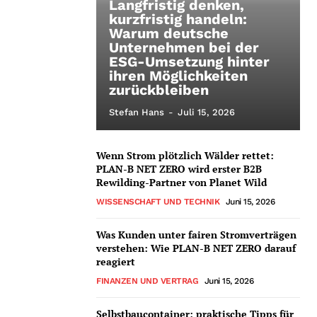
Langfristig denken,
kurzfristig handeln:
Warum deutsche
Unternehmen bei der
ESG-Umsetzung hinter
ihren Möglichkeiten
zurückbleiben
Stefan Hans
-
Juli 15, 2026
Wenn Strom plötzlich Wälder rettet:
PLAN-B NET ZERO wird erster B2B
Rewilding-Partner von Planet Wild
WISSENSCHAFT UND TECHNIK
Juni 15, 2026
Was Kunden unter fairen Stromverträgen
verstehen: Wie PLAN-B NET ZERO darauf
reagiert
FINANZEN UND VERTRAG
Juni 15, 2026
Selbstbaucontainer: praktische Tipps für