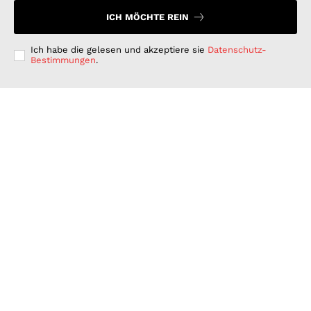
ICH MÖCHTE REIN
Ich habe die gelesen und akzeptiere sie
Datenschutz-
Bestimmungen
.
Langfristig denken, kurzfristig handeln: Warum
deutsche Unternehmen bei der ESG-Umsetzung hinter
ihren Möglichkeiten zurückbleiben
GESCHÄFT & DIENSTLEISTUNGEN
Juli 15, 2026
Wenn Strom plötzlich Wälder rettet: PLAN-B NET
ZERO wird erster B2B Rewilding-Partner von Planet
Wild
WISSENSCHAFT UND TECHNIK
Juni 15, 2026
Was Kunden unter fairen Stromverträgen verstehen:
Wie PLAN-B NET ZERO darauf reagiert
FINANZEN UND VERTRAG
Juni 15, 2026
© 2026 Nachrichten Morgen. Alle Rechte vorbehalten.