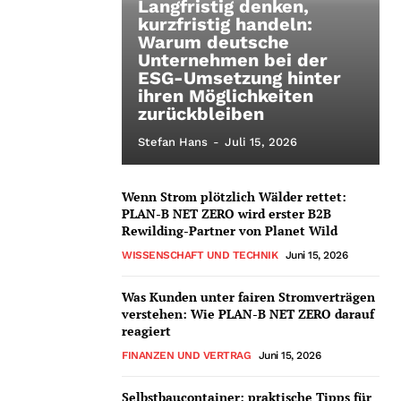
Langfristig denken,
kurzfristig handeln:
Warum deutsche
Unternehmen bei der
ESG-Umsetzung hinter
ihren Möglichkeiten
zurückbleiben
Stefan Hans
-
Juli 15, 2026
Wenn Strom plötzlich Wälder rettet:
PLAN-B NET ZERO wird erster B2B
Rewilding-Partner von Planet Wild
WISSENSCHAFT UND TECHNIK
Juni 15, 2026
Was Kunden unter fairen Stromverträgen
verstehen: Wie PLAN-B NET ZERO darauf
reagiert
FINANZEN UND VERTRAG
Juni 15, 2026
Selbstbaucontainer: praktische Tipps für