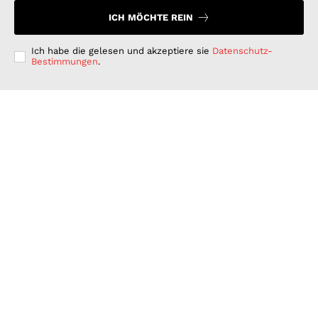
ICH MÖCHTE REIN
Ich habe die gelesen und akzeptiere sie
Datenschutz-
Bestimmungen
.
Langfristig denken, kurzfristig handeln: Warum
deutsche Unternehmen bei der ESG-Umsetzung hinter
ihren Möglichkeiten zurückbleiben
GESCHÄFT & DIENSTLEISTUNGEN
Juli 15, 2026
Wenn Strom plötzlich Wälder rettet: PLAN-B NET
ZERO wird erster B2B Rewilding-Partner von Planet
Wild
WISSENSCHAFT UND TECHNIK
Juni 15, 2026
Was Kunden unter fairen Stromverträgen verstehen:
Wie PLAN-B NET ZERO darauf reagiert
FINANZEN UND VERTRAG
Juni 15, 2026
© 2026 Nachrichten Morgen. Alle Rechte vorbehalten.