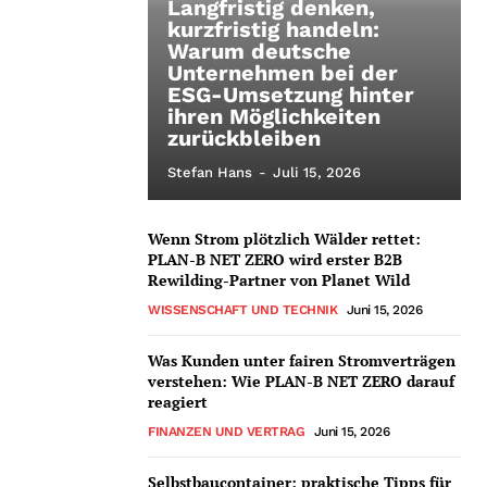
Langfristig denken,
kurzfristig handeln:
Warum deutsche
Unternehmen bei der
ESG-Umsetzung hinter
ihren Möglichkeiten
zurückbleiben
Stefan Hans
-
Juli 15, 2026
Wenn Strom plötzlich Wälder rettet:
PLAN-B NET ZERO wird erster B2B
Rewilding-Partner von Planet Wild
WISSENSCHAFT UND TECHNIK
Juni 15, 2026
Was Kunden unter fairen Stromverträgen
verstehen: Wie PLAN-B NET ZERO darauf
reagiert
FINANZEN UND VERTRAG
Juni 15, 2026
Selbstbaucontainer: praktische Tipps für