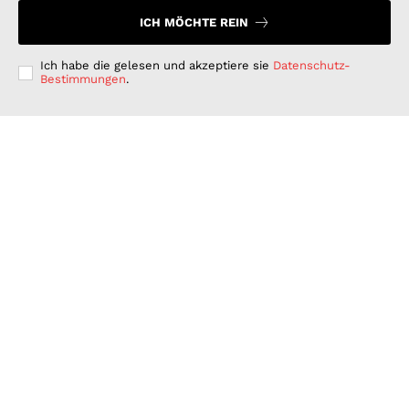
ICH MÖCHTE REIN
Ich habe die gelesen und akzeptiere sie
Datenschutz-
Bestimmungen
.
Langfristig denken, kurzfristig handeln: Warum
deutsche Unternehmen bei der ESG-Umsetzung hinter
ihren Möglichkeiten zurückbleiben
GESCHÄFT & DIENSTLEISTUNGEN
Juli 15, 2026
Wenn Strom plötzlich Wälder rettet: PLAN-B NET
ZERO wird erster B2B Rewilding-Partner von Planet
Wild
WISSENSCHAFT UND TECHNIK
Juni 15, 2026
Was Kunden unter fairen Stromverträgen verstehen:
Wie PLAN-B NET ZERO darauf reagiert
FINANZEN UND VERTRAG
Juni 15, 2026
© 2026 Nachrichten Morgen. Alle Rechte vorbehalten.