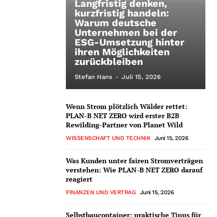
Langfristig denken,
kurzfristig handeln:
Warum deutsche
Unternehmen bei der
ESG-Umsetzung hinter
ihren Möglichkeiten
zurückbleiben
Stefan Hans
-
Juli 15, 2026
Wenn Strom plötzlich Wälder rettet:
PLAN-B NET ZERO wird erster B2B
Rewilding-Partner von Planet Wild
WISSENSCHAFT UND TECHNIK
Juni 15, 2026
Was Kunden unter fairen Stromverträgen
verstehen: Wie PLAN-B NET ZERO darauf
reagiert
FINANZEN UND VERTRAG
Juni 15, 2026
Selbstbaucontainer: praktische Tipps für