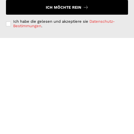
ICH MÖCHTE REIN
Ich habe die gelesen und akzeptiere sie
Datenschutz-
Bestimmungen
.
Langfristig denken, kurzfristig handeln: Warum
deutsche Unternehmen bei der ESG-Umsetzung hinter
ihren Möglichkeiten zurückbleiben
GESCHÄFT & DIENSTLEISTUNGEN
Juli 15, 2026
Wenn Strom plötzlich Wälder rettet: PLAN-B NET
ZERO wird erster B2B Rewilding-Partner von Planet
Wild
WISSENSCHAFT UND TECHNIK
Juni 15, 2026
Was Kunden unter fairen Stromverträgen verstehen:
Wie PLAN-B NET ZERO darauf reagiert
FINANZEN UND VERTRAG
Juni 15, 2026
© 2026 Nachrichten Morgen. Alle Rechte vorbehalten.