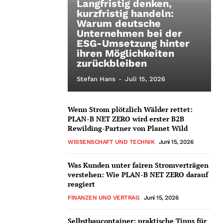
Langfristig denken,
kurzfristig handeln:
Warum deutsche
Unternehmen bei der
ESG-Umsetzung hinter
ihren Möglichkeiten
zurückbleiben
Stefan Hans
-
Juli 15, 2026
Wenn Strom plötzlich Wälder rettet:
PLAN-B NET ZERO wird erster B2B
Rewilding-Partner von Planet Wild
WISSENSCHAFT UND TECHNIK
Juni 15, 2026
Was Kunden unter fairen Stromverträgen
verstehen: Wie PLAN-B NET ZERO darauf
reagiert
FINANZEN UND VERTRAG
Juni 15, 2026
Selbstbaucontainer: praktische Tipps für