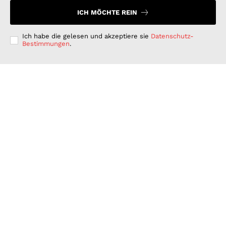
ICH MÖCHTE REIN
Ich habe die gelesen und akzeptiere sie
Datenschutz-
Bestimmungen
.
Langfristig denken, kurzfristig handeln: Warum
deutsche Unternehmen bei der ESG-Umsetzung hinter
ihren Möglichkeiten zurückbleiben
GESCHÄFT & DIENSTLEISTUNGEN
Juli 15, 2026
Wenn Strom plötzlich Wälder rettet: PLAN-B NET
ZERO wird erster B2B Rewilding-Partner von Planet
Wild
WISSENSCHAFT UND TECHNIK
Juni 15, 2026
Was Kunden unter fairen Stromverträgen verstehen:
Wie PLAN-B NET ZERO darauf reagiert
FINANZEN UND VERTRAG
Juni 15, 2026
© 2026 Nachrichten Morgen. Alle Rechte vorbehalten.