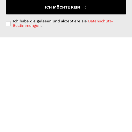
ICH MÖCHTE REIN
Ich habe die gelesen und akzeptiere sie
Datenschutz-
Bestimmungen
.
Langfristig denken, kurzfristig handeln: Warum
deutsche Unternehmen bei der ESG-Umsetzung hinter
ihren Möglichkeiten zurückbleiben
GESCHÄFT & DIENSTLEISTUNGEN
Juli 15, 2026
Wenn Strom plötzlich Wälder rettet: PLAN-B NET
ZERO wird erster B2B Rewilding-Partner von Planet
Wild
WISSENSCHAFT UND TECHNIK
Juni 15, 2026
Was Kunden unter fairen Stromverträgen verstehen:
Wie PLAN-B NET ZERO darauf reagiert
FINANZEN UND VERTRAG
Juni 15, 2026
© 2026 Nachrichten Morgen. Alle Rechte vorbehalten.