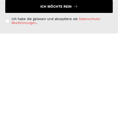
ICH MÖCHTE REIN
Ich habe die gelesen und akzeptiere sie
Datenschutz-
Bestimmungen
.
Langfristig denken, kurzfristig handeln: Warum
deutsche Unternehmen bei der ESG-Umsetzung hinter
ihren Möglichkeiten zurückbleiben
GESCHÄFT & DIENSTLEISTUNGEN
Juli 15, 2026
Wenn Strom plötzlich Wälder rettet: PLAN-B NET
ZERO wird erster B2B Rewilding-Partner von Planet
Wild
WISSENSCHAFT UND TECHNIK
Juni 15, 2026
Was Kunden unter fairen Stromverträgen verstehen:
Wie PLAN-B NET ZERO darauf reagiert
FINANZEN UND VERTRAG
Juni 15, 2026
© 2026 Nachrichten Morgen. Alle Rechte vorbehalten.