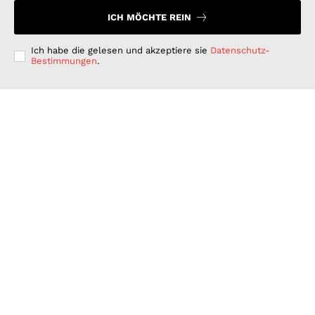
ICH MÖCHTE REIN
Ich habe die gelesen und akzeptiere sie
Datenschutz-
Bestimmungen
.
Langfristig denken, kurzfristig handeln: Warum
deutsche Unternehmen bei der ESG-Umsetzung hinter
ihren Möglichkeiten zurückbleiben
GESCHÄFT & DIENSTLEISTUNGEN
Juli 15, 2026
Wenn Strom plötzlich Wälder rettet: PLAN-B NET
ZERO wird erster B2B Rewilding-Partner von Planet
Wild
WISSENSCHAFT UND TECHNIK
Juni 15, 2026
Was Kunden unter fairen Stromverträgen verstehen:
Wie PLAN-B NET ZERO darauf reagiert
FINANZEN UND VERTRAG
Juni 15, 2026
© 2026 Nachrichten Morgen. Alle Rechte vorbehalten.