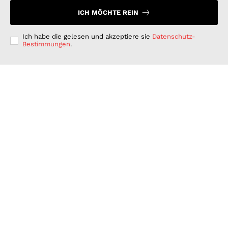
ICH MÖCHTE REIN
Ich habe die gelesen und akzeptiere sie
Datenschutz-
Bestimmungen
.
Langfristig denken, kurzfristig handeln: Warum
deutsche Unternehmen bei der ESG-Umsetzung hinter
ihren Möglichkeiten zurückbleiben
GESCHÄFT & DIENSTLEISTUNGEN
Juli 15, 2026
Wenn Strom plötzlich Wälder rettet: PLAN-B NET
ZERO wird erster B2B Rewilding-Partner von Planet
Wild
WISSENSCHAFT UND TECHNIK
Juni 15, 2026
Was Kunden unter fairen Stromverträgen verstehen:
Wie PLAN-B NET ZERO darauf reagiert
FINANZEN UND VERTRAG
Juni 15, 2026
© 2026 Nachrichten Morgen. Alle Rechte vorbehalten.