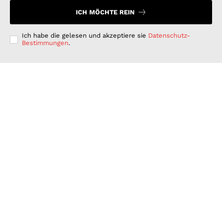
ICH MÖCHTE REIN
Ich habe die gelesen und akzeptiere sie
Datenschutz-
Bestimmungen
.
Langfristig denken, kurzfristig handeln: Warum
deutsche Unternehmen bei der ESG-Umsetzung hinter
ihren Möglichkeiten zurückbleiben
GESCHÄFT & DIENSTLEISTUNGEN
Juli 15, 2026
Wenn Strom plötzlich Wälder rettet: PLAN-B NET
ZERO wird erster B2B Rewilding-Partner von Planet
Wild
WISSENSCHAFT UND TECHNIK
Juni 15, 2026
Was Kunden unter fairen Stromverträgen verstehen:
Wie PLAN-B NET ZERO darauf reagiert
FINANZEN UND VERTRAG
Juni 15, 2026
© 2026 Nachrichten Morgen. Alle Rechte vorbehalten.