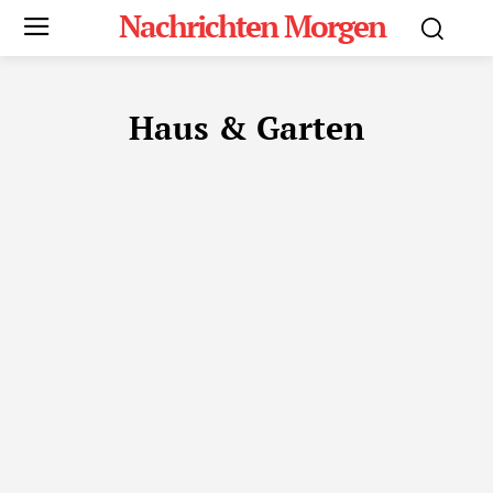
Nachrichten Morgen
Haus & Garten
APPS
BEWERTUNGEN
BILDUNG
ESSEN
FAHRZEUGE
FA