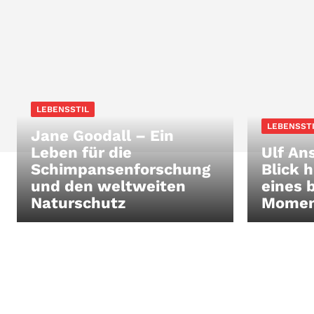
LEBENSSTIL
LEBENSST
Jane Goodall – Ein
Leben für die
Ulf An
Schimpansenforschung
Blick h
und den weltweiten
eines 
Naturschutz
Momen