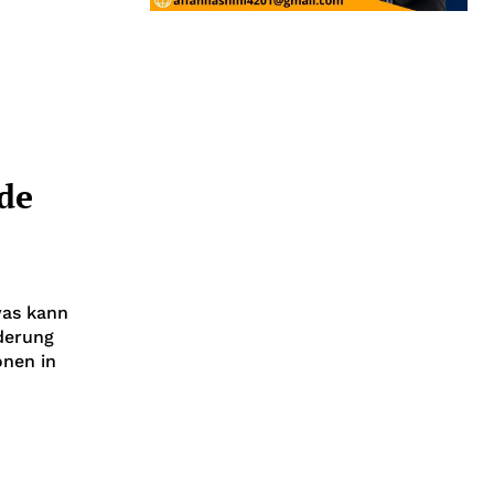
ede
was kann
derung
onen in