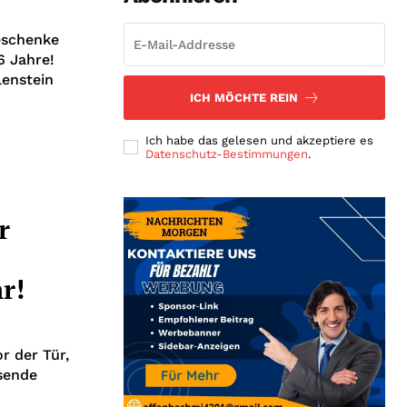
eschenke
6 Jahre!
lenstein
ICH MÖCHTE REIN
Ich habe das gelesen und akzeptiere es
Datenschutz-Bestimmungen
.
r
r!
r der Tür,
ssende