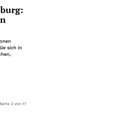
burg:
en
ionen
e sich in
chen,
Seite 3 von 17