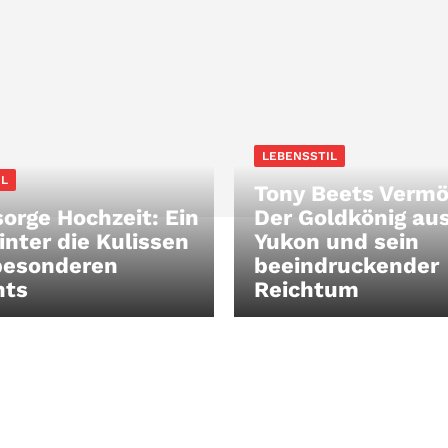
LEBENSSTIL
IL
Tony Beets Vermö
sorge Hochzeit: Ein
Der Goldkönig au
inter die Kulissen
Yukon und sein
besonderen
beeindruckender
ts
Reichtum