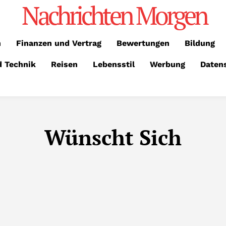
Nachrichten Morgen
n
Finanzen und Vertrag
Bewertungen
Bildung
d Technik
Reisen
Lebensstil
Werbung
Daten
Wünscht Sich
ERTUNGEN
BILDUNG
ESSEN
FAHRZEUGE
FAMILIE &