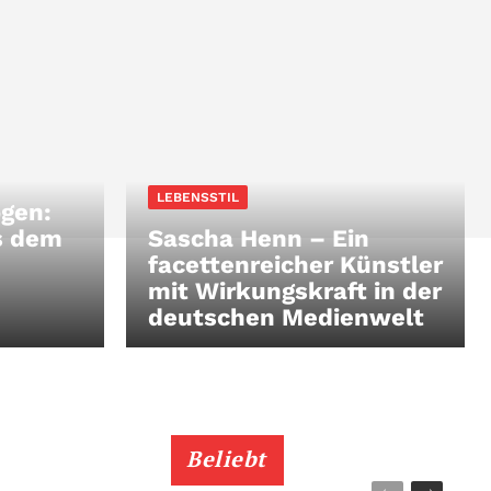
LEBENSSTIL
gen:
s dem
Sascha Henn – Ein
facettenreicher Künstler
mit Wirkungskraft in der
deutschen Medienwelt
Beliebt